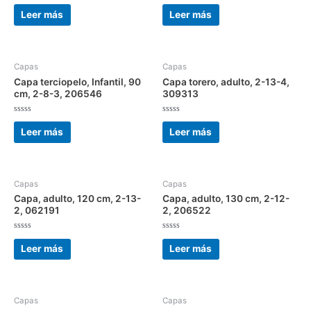
Valorado
Valorado
con
con
Leer más
Leer más
0
0
de
de
5
5
Capas
Capas
Capa terciopelo, Infantil, 90
Capa torero, adulto, 2-13-4,
cm, 2-8-3, 206546
309313
Valorado
Valorado
con
con
Leer más
Leer más
0
0
de
de
5
5
Capas
Capas
Capa, adulto, 120 cm, 2-13-
Capa, adulto, 130 cm, 2-12-
2, 062191
2, 206522
Valorado
Valorado
con
con
Leer más
Leer más
0
0
de
de
5
5
Capas
Capas