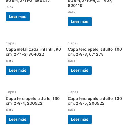
80 cm, 2-11-2, 350347
90 cm, 2-10-4, 211427,
820119
Valorado
con
Leer más
Valorado
0
con
Leer más
de
0
5
de
5
Capas
Capas
Capa metalizada, infantil, 90
Capa terciopelo, adulto, 100
cm, 2-11-3, 304622
cm, 2-9-3, 671275
Valorado
Valorado
con
con
Leer más
Leer más
0
0
de
de
5
5
Capas
Capas
Capa terciopelo, adulto, 130
Capa terciopelo, adulto, 130
cm, 2-8-4, 206522
cm, 2-8-5, 206522
Valorado
Valorado
con
con
Leer más
Leer más
0
0
de
de
5
5