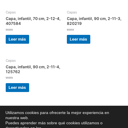
Capas
Capas
Capa, infantil, 70 cm, 2-12-4,
Capa, infantil, 90 cm, 2-11-3,
407584
820219
Valorado
Valorado
con
con
Leer más
Leer más
0
0
de
de
5
5
Capas
Capa, infantil, 90 cm, 2-11-4,
125762
Valorado
con
Leer más
0
de
5
Utilizamos cookies para ofrecerte la mejor experiencia en
nuestra web.
Copyright © 2026 Bazar chino merkachina | Powered by
Tema Astra
Puedes aprender más sobre qué cookies utilizamos o