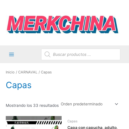
Ir
al
contenido
Búsqueda
de
productos
Main
Menu
Inicio
/
CARNAVAL
/ Capas
Capas
Mostrando los 33 resultados
Capas
Capa con capucha, adulto,