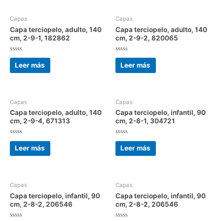
Capas
Capas
Capa terciopelo, adulto, 140
Capa terciopelo, adulto, 140
cm, 2-9-1, 182862
cm, 2-9-2, 820065
Valorado
Valorado
con
con
Leer más
Leer más
0
0
de
de
5
5
Capas
Capas
Capa terciopelo, adulto, 140
Capa terciopelo, infantil, 90
cm, 2-9-4, 671313
cm, 2-8-1, 304721
Valorado
Valorado
con
con
Leer más
Leer más
0
0
de
de
5
5
Capas
Capas
Capa terciopelo, infantil, 90
Capa terciopelo, infantil, 90
cm, 2-8-2, 206546
cm, 2-8-2, 206546