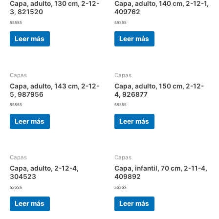
Capa, adulto, 130 cm, 2-12-
Capa, adulto, 140 cm, 2-12-1,
3, 821520
409762
Valorado
Valorado
con
con
Leer más
Leer más
0
0
de
de
5
5
Capas
Capas
Capa, adulto, 143 cm, 2-12-
Capa, adulto, 150 cm, 2-12-
5, 987956
4, 926877
Valorado
Valorado
con
con
Leer más
Leer más
0
0
de
de
5
5
Capas
Capas
Capa, adulto, 2-12-4,
Capa, infantil, 70 cm, 2-11-4,
304523
409892
Valorado
Valorado
con
con
Leer más
Leer más
0
0
de
de
5
5