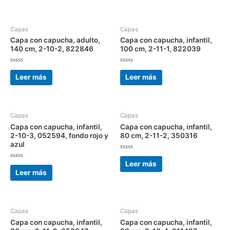
5
5
Capas
Capas
Capa con capucha, adulto,
Capa con capucha, infantil,
140 cm, 2-10-2, 822846
100 cm, 2-11-1, 822039
Valorado
Valorado
con
con
Leer más
Leer más
0
0
de
de
5
5
Capas
Capas
Capa con capucha, infantil,
Capa con capucha, infantil,
2-10-3, 052594, fondo rojo y
80 cm, 2-11-2, 350316
azul
Valorado
con
Leer más
Valorado
0
con
Leer más
de
0
5
de
5
Capas
Capas
Capa con capucha, infantil,
Capa con capucha, infantil,