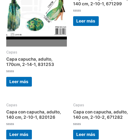
140 cm, 2-10-1, 671299
Valorado
con
Leer más
0
de
5
Capas
Capa capucha, adulto,
170cm, 2-14-1, 831253
Valorado
con
Leer más
0
de
5
Capas
Capas
Capa con capucha, adulto,
Capa con capucha, adulto,
140 cm, 2-10-1, 820126
140 cm, 2-10-2, 671282
Valorado
Valorado
con
con
Leer más
Leer más
0
0
de
de