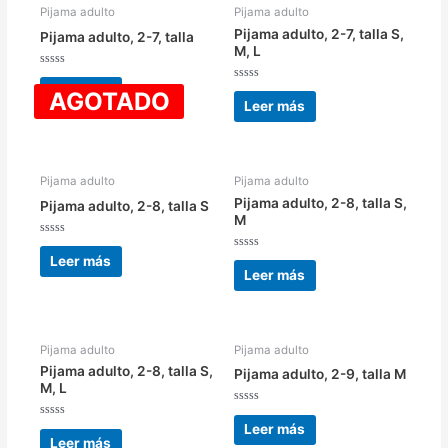
o
c
Pijama adulto
Pijama adulto
n
o
0
n
Pijama adulto, 2-7, talla S,
Pijama adulto, 2-7, talla
d
0
M, L
e
d
5
e
5
V
a
V
Leer más
AGOTADO
l
a
Leer más
o
l
r
o
a
r
d
a
o
d
c
o
o
c
Pijama adulto
Pijama adulto
n
o
0
n
Pijama adulto, 2-8, talla S,
Pijama adulto, 2-8, talla S
d
0
M
e
d
5
e
5
V
a
V
Leer más
l
a
Leer más
o
l
r
o
a
r
d
a
o
d
c
o
o
c
Pijama adulto
Pijama adulto
n
o
0
n
Pijama adulto, 2-8, talla S,
Pijama adulto, 2-9, talla M
d
0
M, L
e
d
5
e
5
V
a
V
Leer más
l
a
Leer más
o