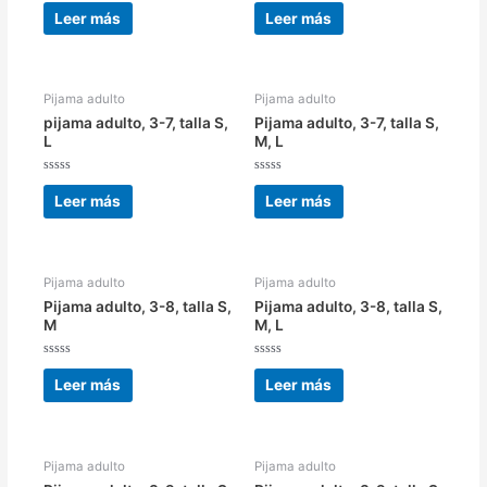
V
V
a
a
Leer más
Leer más
l
l
o
o
r
r
a
a
d
d
o
o
c
c
Pijama adulto
Pijama adulto
o
o
n
n
pijama adulto, 3-7, talla S,
Pijama adulto, 3-7, talla S,
0
0
L
M, L
d
d
e
e
5
5
V
V
a
a
Leer más
Leer más
l
l
o
o
r
r
a
a
d
d
o
o
c
c
Pijama adulto
Pijama adulto
o
o
n
n
Pijama adulto, 3-8, talla S,
Pijama adulto, 3-8, talla S,
0
0
M
M, L
d
d
e
e
5
5
V
V
a
a
Leer más
Leer más
l
l
o
o
r
r
a
a
d
d
o
o
c
c
Pijama adulto
Pijama adulto
o
o
n
n