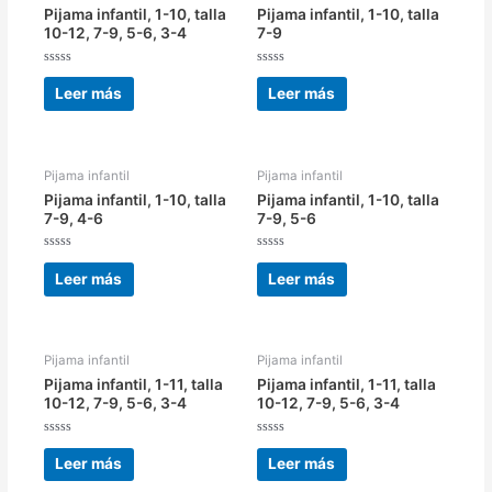
n
n
Pijama infantil, 1-10, talla
Pijama infantil, 1-10, talla
0
0
10-12, 7-9, 5-6, 3-4
7-9
d
d
e
e
5
5
V
V
a
a
Leer más
Leer más
l
l
o
o
r
r
a
a
d
d
o
o
c
c
Pijama infantil
Pijama infantil
o
o
n
n
Pijama infantil, 1-10, talla
Pijama infantil, 1-10, talla
0
0
7-9, 4-6
7-9, 5-6
d
d
e
e
5
5
V
V
a
a
Leer más
Leer más
l
l
o
o
r
r
a
a
d
d
o
o
c
c
Pijama infantil
Pijama infantil
o
o
n
n
Pijama infantil, 1-11, talla
Pijama infantil, 1-11, talla
0
0
10-12, 7-9, 5-6, 3-4
10-12, 7-9, 5-6, 3-4
d
d
e
e
5
5
V
V
a
a
Leer más
Leer más
l
l
o
o