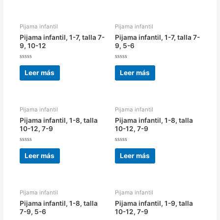
r
r
a
a
d
d
o
o
c
c
Pijama infantil
Pijama infantil
o
o
n
n
Pijama infantil, 1-7, talla 7-
Pijama infantil, 1-7, talla 7-
0
0
9, 10-12
9, 5-6
d
d
e
e
5
5
V
V
a
a
Leer más
Leer más
l
l
o
o
r
r
a
a
d
d
o
o
c
c
Pijama infantil
Pijama infantil
o
o
n
n
Pijama infantil, 1-8, talla
Pijama infantil, 1-8, talla
0
0
10-12, 7-9
10-12, 7-9
d
d
e
e
5
5
V
V
a
a
Leer más
Leer más
l
l
o
o
r
r
a
a
d
d
o
o
c
c
Pijama infantil
Pijama infantil
o
o
n
n
Pijama infantil, 1-8, talla
Pijama infantil, 1-9, talla
0
0
7-9, 5-6
10-12, 7-9
d
d
e
e