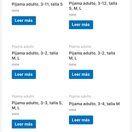
n
n
Pijama adulto, 3-12, talla
Pijama adulto, 3-11, talla S
0
0
S, M, L
d
d
e
e
5
5
V
a
V
Leer más
l
a
Leer más
o
l
r
o
a
r
d
a
o
d
c
o
o
c
Pijama adulto
Pijama adulto
n
o
0
n
Pijama adulto, 3-2, talla
Pijama adulto, 3-2, talla
d
0
M, L
M, L
e
d
5
e
5
V
V
a
a
Leer más
Leer más
l
l
o
o
r
r
a
a
d
d
o
o
c
c
Pijama adulto
Pijama adulto
o
o
n
n
Pijama adulto, 3-3, talla S,
Pijama adulto, 3-4, talla M
0
0
M, L
d
d
e
e
5
5
V
a
V
Leer más
l
a
Leer más
o
l
r
o
a