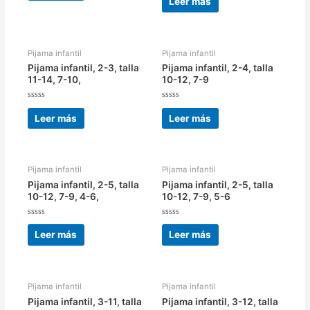
Leer más
o
l
r
o
a
r
d
a
o
d
c
o
o
c
Pijama infantil
Pijama infantil
n
o
0
n
Pijama infantil, 2-3, talla
Pijama infantil, 2-4, talla
d
0
e
11-14, 7-10,
10-12, 7-9
d
5
e
5
V
V
a
a
Leer más
Leer más
l
l
o
o
r
r
a
a
d
d
o
o
c
c
Pijama infantil
Pijama infantil
o
o
n
n
Pijama infantil, 2-5, talla
Pijama infantil, 2-5, talla
0
0
10-12, 7-9, 4-6,
10-12, 7-9, 5-6
d
d
e
e
5
5
V
V
a
a
Leer más
Leer más
l
l
o
o
r
r
a
a
d
d
o
o
c
c
Pijama infantil
Pijama infantil
o
o
n
n
Pijama infantil, 3-11, talla
Pijama infantil, 3-12, talla
0
0