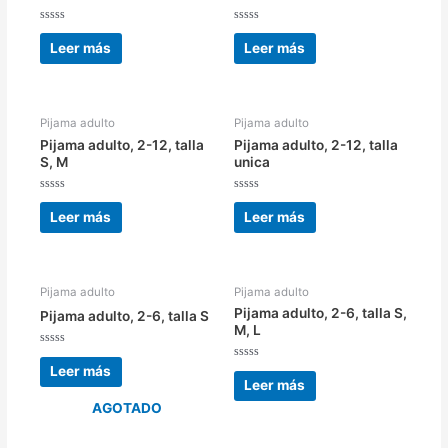
e
e
5
5
V
V
a
a
Leer más
Leer más
l
l
o
o
r
r
a
a
d
d
o
o
c
c
Pijama adulto
Pijama adulto
o
o
n
n
Pijama adulto, 2-12, talla
Pijama adulto, 2-12, talla
0
0
S, M
unica
d
d
e
e
5
5
V
V
a
a
Leer más
Leer más
l
l
o
o
r
r
a
a
d
d
o
o
c
c
Pijama adulto
Pijama adulto
o
o
n
n
Pijama adulto, 2-6, talla S,
Pijama adulto, 2-6, talla S
0
0
M, L
d
d
e
e
5
5
V
a
V
Leer más
l
a
Leer más
o
l
r
o
AGOTADO
a
r
d
a
o
d
c
o