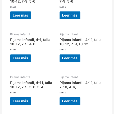
10-12, 7-9, 5-6
7-9, 5-6
d
d
e
e
5
5
V
V
a
a
Leer más
Leer más
l
l
o
o
r
r
a
a
d
d
o
o
c
c
Pijama infantil
Pijama infantil
o
o
n
n
Pijama infantil, 4-1, talla
Pijama infantil, 4-11, talla
0
0
10-12, 7-9, 4-6
10-12, 7-9, 10-12
d
d
e
e
5
5
V
V
a
a
Leer más
Leer más
l
l
o
o
r
r
a
a
d
d
o
o
c
c
Pijama infantil
Pijama infantil
o
o
n
n
Pijama infantil, 4-11, talla
Pijama infantil, 4-11, talla
0
0
10-12, 7-9, 5-6, 3-4
7-10, 4-6,
d
d
e
e
5
5
V
V
a
a
Leer más
Leer más
l
l
o
o
r
r
a
a
d
d