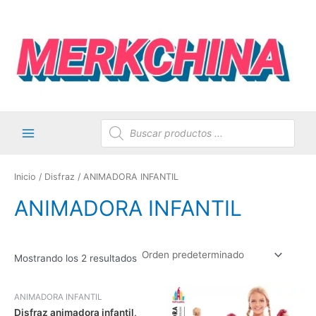
Ir
al
contenido
Búsqueda
de
productos
Main
Menu
Inicio
/
Disfraz
/ ANIMADORA INFANTIL
ANIMADORA INFANTIL
Mostrando los 2 resultados
ANIMADORA INFANTIL
Disfraz animadora infantil,