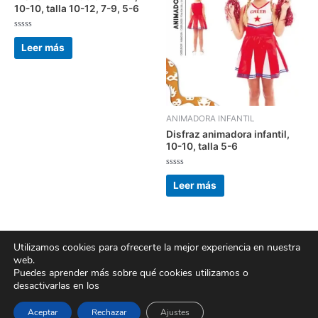
10-10, talla 10-12, 7-9, 5-6
Valorado
con
Leer más
0
de
5
ANIMADORA INFANTIL
Disfraz animadora infantil,
10-10, talla 5-6
Valorado
con
Leer más
0
de
5
Utilizamos cookies para ofrecerte la mejor experiencia en nuestra
web.
Puedes aprender más sobre qué cookies utilizamos o
Copyright © 2026 Bazar chino merkachina | Powered by
Tema Astra
desactivarlas en los
para WordPress
Aceptar
Rechazar
Ajustes