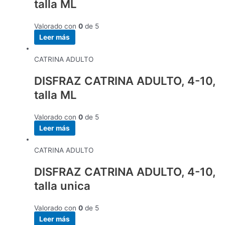
talla ML
Valorado con
0
de 5
Leer más
CATRINA ADULTO
DISFRAZ CATRINA ADULTO, 4-10,
talla ML
Valorado con
0
de 5
Leer más
CATRINA ADULTO
DISFRAZ CATRINA ADULTO, 4-10,
talla unica
Valorado con
0
de 5
Leer más