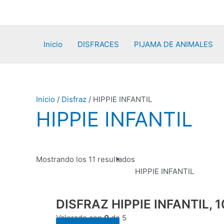
Ir
al
contenido
Inicio
DISFRACES
PIJAMA DE ANIMALES
Inicio
/
Disfraz
/ HIPPIE INFANTIL
HIPPIE INFANTIL
Mostrando los 11 resultados
HIPPIE INFANTIL
DISFRAZ HIPPIE INFANTIL, 10-
Valorado con
0
de 5