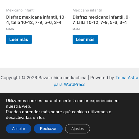
Mexicano infantil
Mexicano infantil
Disfraz mexicana infantil, 10-
Disfraz mexicano infantil, 9-
4, talla 10-12, 7-9, 5-6, 3-4
7, talla 10-12, 7-9, 5-6, 3-4
Valorado
Valorado
con
con
Leer más
Leer más
0
0
de
de
5
5
Copyright © 2026 Bazar chino merkachina | Powered by
Tema Astra
para WordPress
Utilizamos cookies para ofrecerte la mejor experiencia en
nuestra web.
Puedes aprender más sobre qué cookies utilizamos o
desactivarlas en los
Aceptar
Rechazar
Ajustes