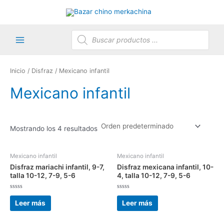
Ir
al
contenido
Búsqueda
de
productos
Main
Menu
Inicio
/
Disfraz
/ Mexicano infantil
Mexicano infantil
Mostrando los 4 resultados
Mexicano infantil
Mexicano infantil
Disfraz mariachi infantil, 9-7,
Disfraz mexicana infantil, 10-
talla 10-12, 7-9, 5-6
4, talla 10-12, 7-9, 5-6
Valorado
Valorado
con
con
Leer más
Leer más
0
0
de
de
5
5