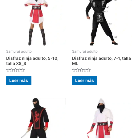
Samurai adulto
Samurai adulto
Disfraz ninja adulto, 5-10,
Disfraz ninja adulto, 7-1, talla
talla XS_S
ML
Valorado
Valorado
con
con
Leer más
Leer más
0
0
de
de
5
5