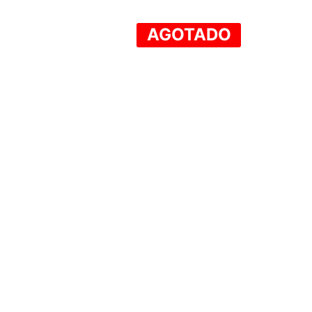
AGOTADO