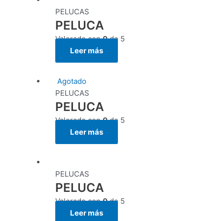
PELUCAS
PELUCA
Valorado con
0
de 5
Leer más
Agotado
PELUCAS
PELUCA
Valorado con
0
de 5
Leer más
PELUCAS
PELUCA
Valorado con
0
de 5
Leer más