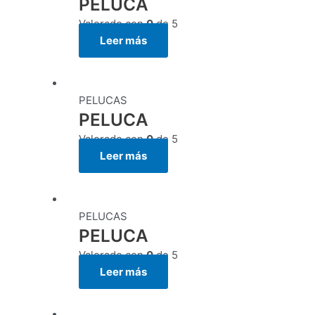
PELUCA
Valorado con
0
de 5
Leer más
PELUCAS
PELUCA
Valorado con
0
de 5
Leer más
PELUCAS
PELUCA
Valorado con
0
de 5
Leer más