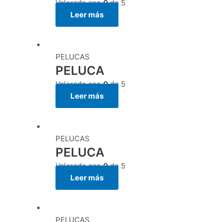
Valorado con
0
de 5
Leer más
PELUCAS
PELUCA
Valorado con
0
de 5
Leer más
PELUCAS
PELUCA
Valorado con
0
de 5
Leer más
PELUCAS