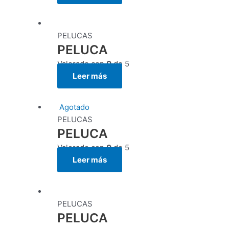
PELUCAS
PELUCA
Valorado con
0
de 5
Leer más
Agotado
PELUCAS
PELUCA
Valorado con
0
de 5
Leer más
PELUCAS
PELUCA