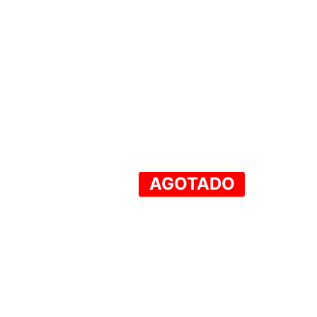
AGOTADO