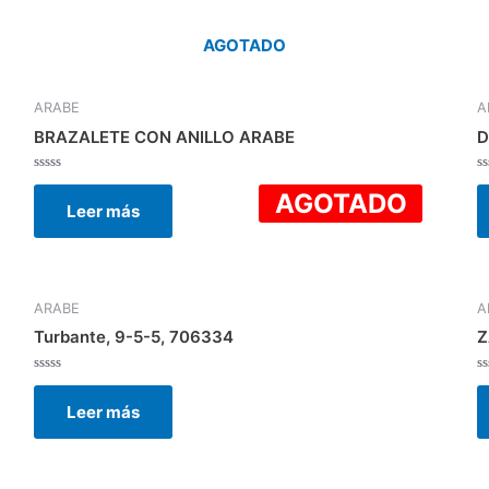
AGOTADO
ARABE
A
BRAZALETE CON ANILLO ARABE
D
Valorado
V
AGOTADO
con
c
Leer más
0
0
de
d
5
5
ARABE
A
Turbante, 9-5-5, 706334
Z
Valorado
V
con
c
Leer más
0
0
de
d
5
5