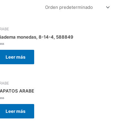
RABE
iadema monedas, 8-14-4, 588849
alorado
on
Leer más
e
RABE
APATOS ARABE
alorado
on
Leer más
e