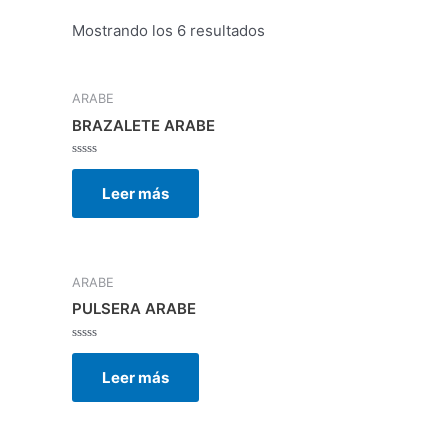
Mostrando los 6 resultados
ARABE
BRAZALETE ARABE
Valorado
con
Leer más
0
de
5
ARABE
PULSERA ARABE
Valorado
con
Leer más
0
de
5