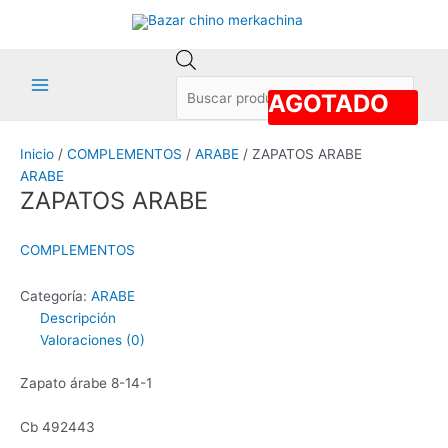
Ir
al
contenido
Búsqueda
de
AGOTADO
Main
productos
Menu
Inicio
/
COMPLEMENTOS
/
ARABE
/ ZAPATOS ARABE
ARABE
ZAPATOS ARABE
COMPLEMENTOS
Categoría:
ARABE
Descripción
Valoraciones (0)
Zapato árabe 8-14-1
Cb 492443