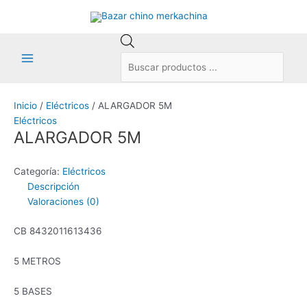
Ir
al
contenido
Búsqueda
de
Main
productos
Menu
Inicio
/
Eléctricos
/ ALARGADOR 5M
Eléctricos
ALARGADOR 5M
Categoría:
Eléctricos
Descripción
Valoraciones (0)
CB 8432011613436
5 METROS
5 BASES