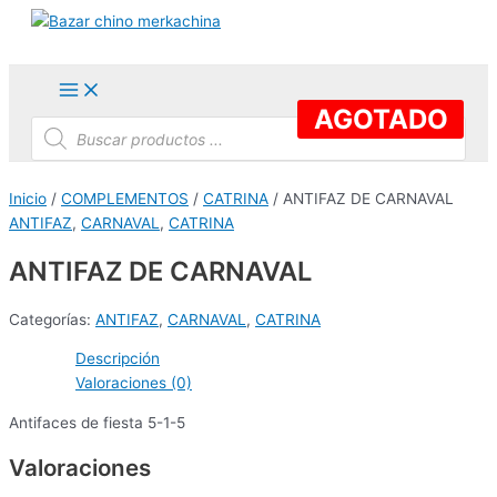
Ir
al
contenido
Main
Menu
AGOTADO
Búsqueda
de
productos
Inicio
/
COMPLEMENTOS
/
CATRINA
/ ANTIFAZ DE CARNAVAL
ANTIFAZ
,
CARNAVAL
,
CATRINA
ANTIFAZ DE CARNAVAL
Categorías:
ANTIFAZ
,
CARNAVAL
,
CATRINA
Descripción
Valoraciones (0)
Antifaces de fiesta 5-1-5
Valoraciones