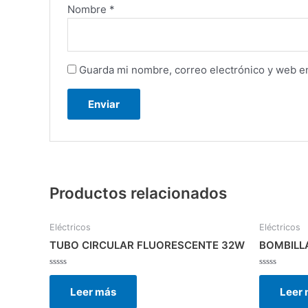
Nombre
*
Guarda mi nombre, correo electrónico y web e
Productos relacionados
Eléctricos
Eléctricos
TUBO CIRCULAR FLUORESCENTE 32W
BOMBILL
Valorado
Valorado
con
con
Leer más
Leer
0
0
de
de
5
5