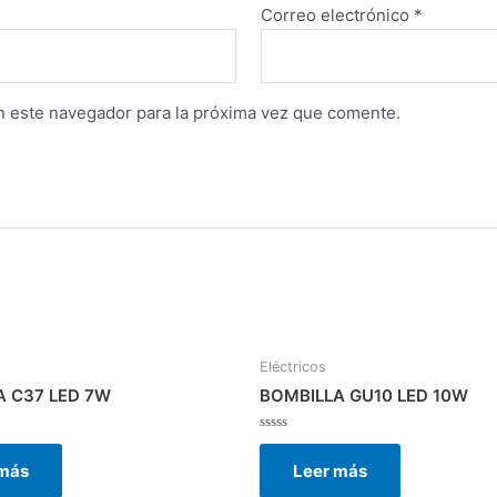
Correo electrónico
*
n este navegador para la próxima vez que comente.
Eléctricos
A C37 LED 7W
BOMBILLA GU10 LED 10W
Valorado
con
 más
Leer más
0
de
5