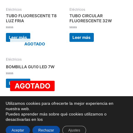
Eléctricos
Eléctricos
TUBO FLUORESCENTE T8
TUBO CIRCULAR
LUZ FRIA
FLUORESCENTE 32W
Valorado
Valorado
con
con
Leer más
Leer más
0
0
de
de
AGOTADO
5
5
Eléctricos
BOMBILLA GU10 LED 7W
Valorado
con
Leer más
AGOTADO
0
de
5
Utilizamos cookies para ofrecerte la mejor experiencia en
nuestra web.
Copyright © 2026 Bazar chino merkachina | Powered by
Tema Astra
Puedes aprender más sobre qué cookies utilizamos o
desactivarlas en los
para WordPress
Aceptar
Rechazar
Ajustes