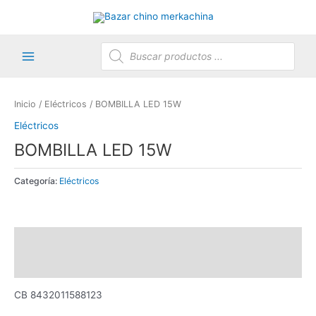
Ir
al
contenido
Búsqueda
de
productos
Main
Menu
Inicio
/
Eléctricos
/ BOMBILLA LED 15W
Eléctricos
BOMBILLA LED 15W
Categoría:
Eléctricos
Descripción
Valoraciones (0)
CB 8432011588123