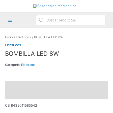
Ir
al
contenido
Búsqueda
de
productos
Main
Menu
Inicio
/
Eléctricos
/ BOMBILLA LED 8W
Eléctricos
BOMBILLA LED 8W
Categoría:
Eléctricos
Descripción
Valoraciones (0)
CB 8432011585542