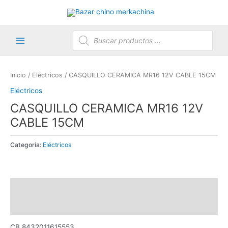
Ir
al
contenido
Búsqueda
de
productos
Main
Menu
Inicio
/
Eléctricos
/ CASQUILLO CERAMICA MR16 12V CABLE 15CM
Eléctricos
CASQUILLO CERAMICA MR16 12V
CABLE 15CM
Categoría:
Eléctricos
Descripción
Valoraciones (0)
CB 8432011615553