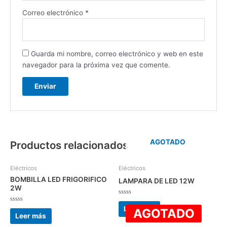
Correo electrónico
*
Guarda mi nombre, correo electrónico y web en este
navegador para la próxima vez que comente.
AGOTADO
Productos relacionados
Eléctricos
Eléctricos
BOMBILLA LED FRIGORIFICO
LAMPARA DE LED 12W
2W
Valorado
con
Valorado
Leer más
AGOTADO
0
con
Leer más
de
0
5
de