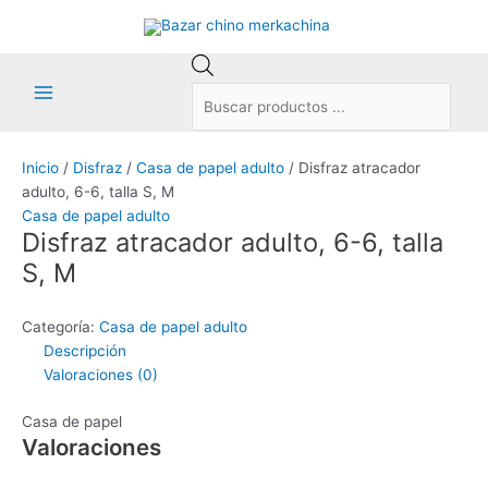
Ir
al
contenido
Búsqueda
de
Main
productos
Menu
Inicio
/
Disfraz
/
Casa de papel adulto
/ Disfraz atracador
adulto, 6-6, talla S, M
Casa de papel adulto
Disfraz atracador adulto, 6-6, talla
S, M
Categoría:
Casa de papel adulto
Descripción
Valoraciones (0)
Casa de papel
Valoraciones