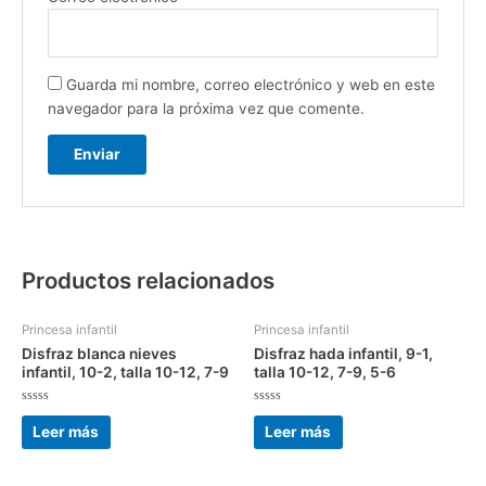
Guarda mi nombre, correo electrónico y web en este
navegador para la próxima vez que comente.
Productos relacionados
Princesa infantil
Princesa infantil
Disfraz blanca nieves
Disfraz hada infantil, 9-1,
infantil, 10-2, talla 10-12, 7-9
talla 10-12, 7-9, 5-6
Valorado
Valorado
con
con
Leer más
Leer más
0
0
de
de
5
5