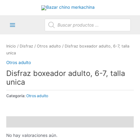
Ir
al
contenido
Búsqueda
de
productos
Main
Menu
Inicio
/
Disfraz
/
Otros adulto
/ Disfraz boxeador adulto, 6-7, talla
unica
Otros adulto
AGOTADO
Disfraz boxeador adulto, 6-7, talla
unica
Categoría:
Otros adulto
Valoraciones (0)
No hay valoraciones aún.