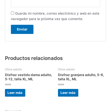
Guarda mi nombre, correo electrónico y web en este
navegador para la próxima vez que comente.
Productos relacionados
Otros adulto
Otros adulto
Disfraz vestido dama adulto,
Disfraz granjera adulto, 5-6,
5-12, talla XL, ML
talla XL, ML
Valorado
Valorado
con
con
Leer más
Leer más
0
0
de
de
5
5