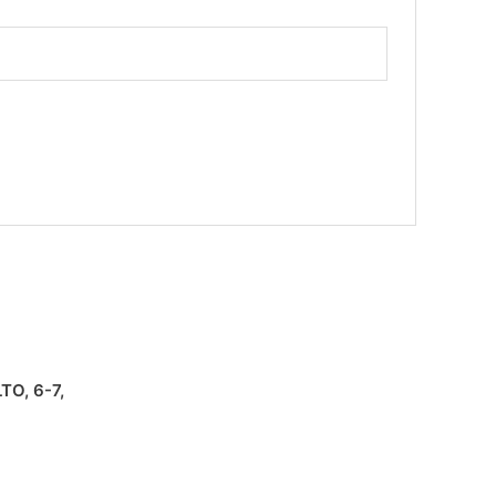
O, 6-7,