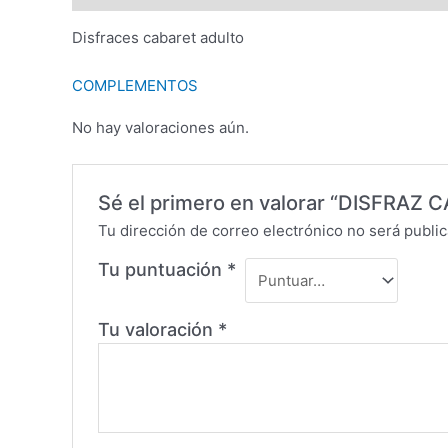
Disfraces cabaret adulto
COMPLEMENTOS
No hay valoraciones aún.
Sé el primero en valorar “DISFRAZ 
Tu dirección de correo electrónico no será public
Tu puntuación
*
Tu valoración
*