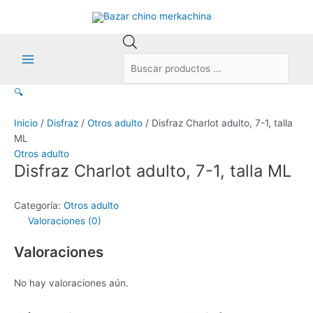
Ir
al
contenido
Búsqueda
de
Main
productos
🔍
Menu
Inicio
/
Disfraz
/
Otros adulto
/ Disfraz Charlot adulto, 7-1, talla
ML
Otros adulto
Disfraz Charlot adulto, 7-1, talla ML
Categoría:
Otros adulto
Valoraciones (0)
Valoraciones
No hay valoraciones aún.