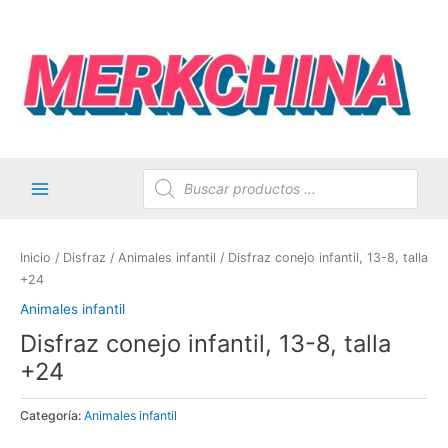
Ir
al
contenido
Búsqueda
de
productos
Main
Menu
Inicio
/
Disfraz
/
Animales infantil
/ Disfraz conejo infantil, 13-8, talla
+24
Animales infantil
Disfraz conejo infantil, 13-8, talla
+24
Categoría:
Animales infantil