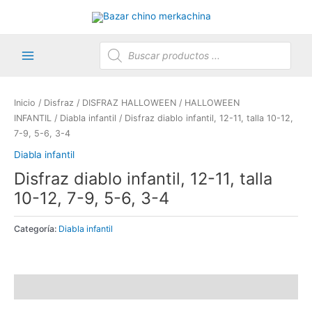
Ir
al
contenido
Búsqueda
de
productos
Main
Menu
Inicio
/
Disfraz
/
DISFRAZ HALLOWEEN
/
HALLOWEEN
INFANTIL
/
Diabla infantil
/ Disfraz diablo infantil, 12-11, talla 10-12,
7-9, 5-6, 3-4
Diabla infantil
Disfraz diablo infantil, 12-11, talla
10-12, 7-9, 5-6, 3-4
Categoría:
Diabla infantil
Valoraciones (0)