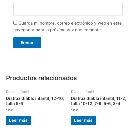
Guarda mi nombre, correo electrónico y web en este
navegador para la próxima vez que comente.
Productos relacionados
Diabla infantil
Diabla infantil
Disfraz diablo infantil, 12-10,
Disfraz diabla infantil, 11-2,
talla 5-6
talla 10-12, 7-9, 5-6, 3-4
Valorado
Valorado
con
con
Leer más
Leer más
0
0
de
de
5
5