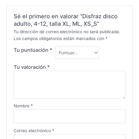
Sé el primero en valorar “Disfraz disco
adulto, 4-12, talla XL, ML, XS_S”
Tu dirección de correo electrónico no será publicada.
Los campos obligatorios están marcados con
*
Tu puntuación
*
Tu valoración
*
Nombre
*
Correo electrónico
*