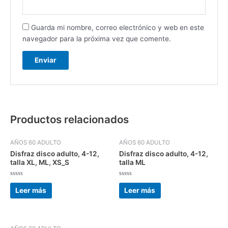
Guarda mi nombre, correo electrónico y web en este
navegador para la próxima vez que comente.
Productos relacionados
AÑOS 60 ADULTO
AÑOS 60 ADULTO
Disfraz disco adulto, 4-12,
Disfraz disco adulto, 4-12,
talla XL, ML, XS_S
talla ML
Valorado
Valorado
con
con
Leer más
Leer más
0
0
de
de
5
5