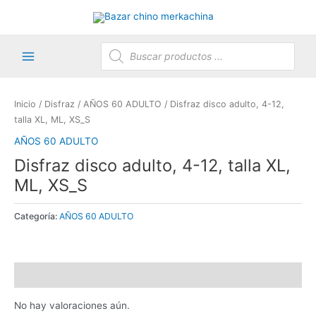
Ir
al
contenido
Búsqueda
de
productos
Main
Menu
Inicio
/
Disfraz
/
AÑOS 60 ADULTO
/ Disfraz disco adulto, 4-12,
talla XL, ML, XS_S
AÑOS 60 ADULTO
Disfraz disco adulto, 4-12, talla XL,
ML, XS_S
Categoría:
AÑOS 60 ADULTO
Valoraciones (0)
No hay valoraciones aún.