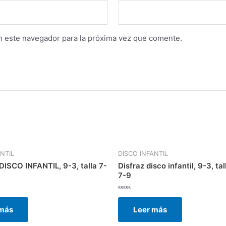
n este navegador para la próxima vez que comente.
NTIL
DISCO INFANTIL
ISCO INFANTIL, 9-3, talla 7-
Disfraz disco infantil, 9-3, tal
7-9
Valorado
con
 más
Leer más
0
de
5