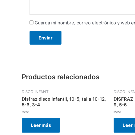
Guarda mi nombre, correo electrónico y web e
Productos relacionados
DISCO INFANTIL
DISCO INFA
Disfraz disco infantil, 10-5, talla 10-12,
DISFRAZ D
5-6, 3-4
9, 5-6
Valorado
Valorado
con
con
Leer más
Leer
0
0
de
de
5
5