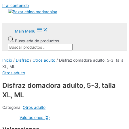
Ir al contenido
Main Menu
Búsqueda de productos
Inicio
/
Disfraz
/
Otros adulto
/ Disfraz domadora adulto, 5-3, talla
XL, ML
Otros adulto
Disfraz domadora adulto, 5-3, talla
XL, ML
Categoría:
Otros adulto
Valoraciones (0)