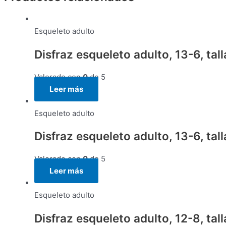
Esqueleto adulto
Disfraz esqueleto adulto, 13-6, tal
Valorado con
0
de 5
Leer más
Esqueleto adulto
Disfraz esqueleto adulto, 13-6, tall
Valorado con
0
de 5
Leer más
Esqueleto adulto
Disfraz esqueleto adulto, 12-8, tal