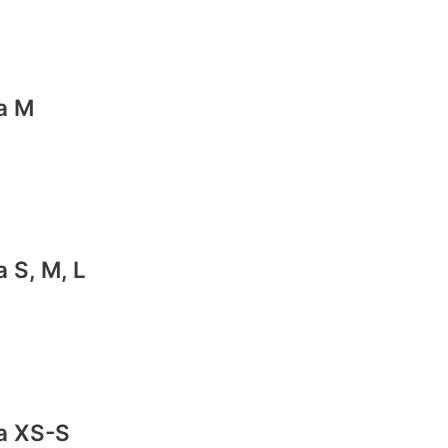
la M
a S, M, L
la XS-S