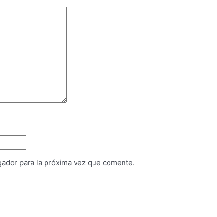
gador para la próxima vez que comente.