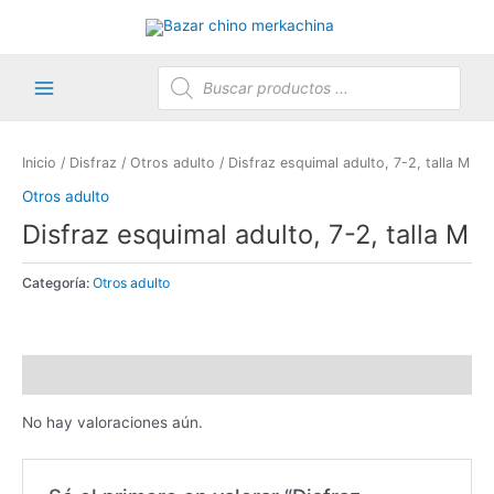
Ir
al
contenido
Búsqueda
de
productos
Main
Menu
Inicio
/
Disfraz
/
Otros adulto
/ Disfraz esquimal adulto, 7-2, talla M
Otros adulto
Disfraz esquimal adulto, 7-2, talla M
Categoría:
Otros adulto
Valoraciones (0)
No hay valoraciones aún.