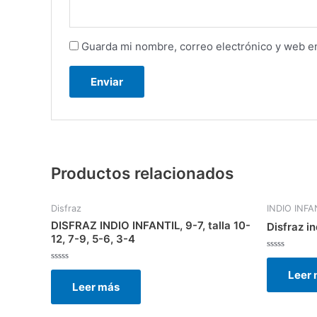
Guarda mi nombre, correo electrónico y web e
Productos relacionados
Disfraz
INDIO INFA
DISFRAZ INDIO INFANTIL, 9-7, talla 10-
Disfraz in
12, 7-9, 5-6, 3-4
Valorado
con
Valorado
Leer
0
con
de
Leer más
0
5
de
5