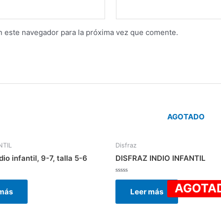
n este navegador para la próxima vez que comente.
AGOTADO
NTIL
Disfraz
dio infantil, 9-7, talla 5-6
DISFRAZ INDIO INFANTIL
Valorado
AGOTA
con
 más
Leer más
0
de
5