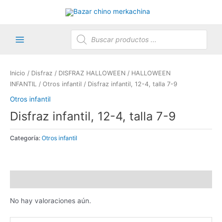
Ir
al
contenido
Búsqueda
de
productos
Main
Menu
Inicio
/
Disfraz
/
DISFRAZ HALLOWEEN
/
HALLOWEEN
INFANTIL
/
Otros infantil
/ Disfraz infantil, 12-4, talla 7-9
Otros infantil
Disfraz infantil, 12-4, talla 7-9
Categoría:
Otros infantil
Valoraciones (0)
No hay valoraciones aún.