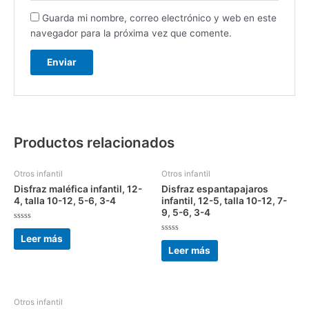
Guarda mi nombre, correo electrónico y web en este
navegador para la próxima vez que comente.
Productos relacionados
Otros infantil
Otros infantil
Disfraz maléfica infantil, 12-
Disfraz espantapajaros
4, talla 10-12, 5-6, 3-4
infantil, 12-5, talla 10-12, 7-
9, 5-6, 3-4
Valorado
con
Leer más
Valorado
0
con
Leer más
de
0
5
de
5
Otros infantil