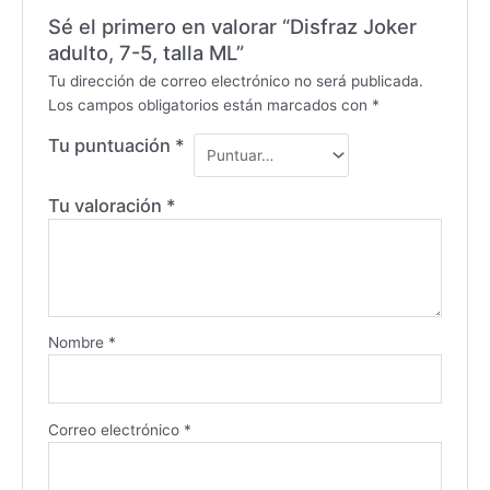
Sé el primero en valorar “Disfraz Joker
adulto, 7-5, talla ML”
Tu dirección de correo electrónico no será publicada.
Los campos obligatorios están marcados con
*
Tu puntuación
*
Tu valoración
*
Nombre
*
Correo electrónico
*