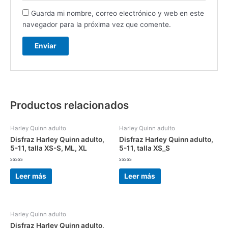
Guarda mi nombre, correo electrónico y web en este
navegador para la próxima vez que comente.
Productos relacionados
Harley Quinn adulto
Harley Quinn adulto
Disfraz Harley Quinn adulto,
Disfraz Harley Quinn adulto,
5-11, talla XS-S, ML, XL
5-11, talla XS_S
Valorado
Valorado
con
con
Leer más
Leer más
0
0
de
de
5
5
Harley Quinn adulto
Disfraz Harley Quinn adulto,