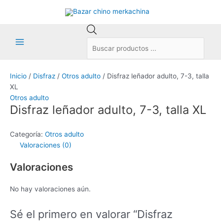
Ir
al
contenido
Búsqueda
de
Main
productos
Menu
Inicio
/
Disfraz
/
Otros adulto
/ Disfraz leñador adulto, 7-3, talla
XL
Otros adulto
Disfraz leñador adulto, 7-3, talla XL
Categoría:
Otros adulto
Valoraciones (0)
Valoraciones
No hay valoraciones aún.
Sé el primero en valorar “Disfraz