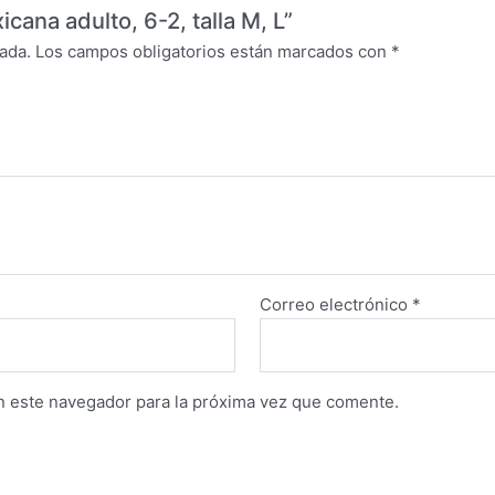
cana adulto, 6-2, talla M, L”
ada.
Los campos obligatorios están marcados con
*
Correo electrónico
*
n este navegador para la próxima vez que comente.