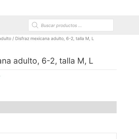
Búsqueda
de
productos
adulto
/ Disfraz mexicana adulto, 6-2, talla M, L
na adulto, 6-2, talla M, L
o