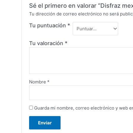
Sé el primero en valorar “Disfraz mexi
Tu dirección de correo electrónico no será public
Tu puntuación
*
Tu valoración
*
Nombre
*
Guarda mi nombre, correo electrónico y web e