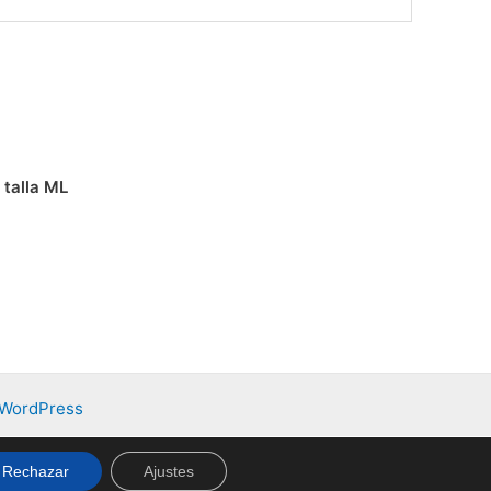
 talla ML
 WordPress
Rechazar
Ajustes