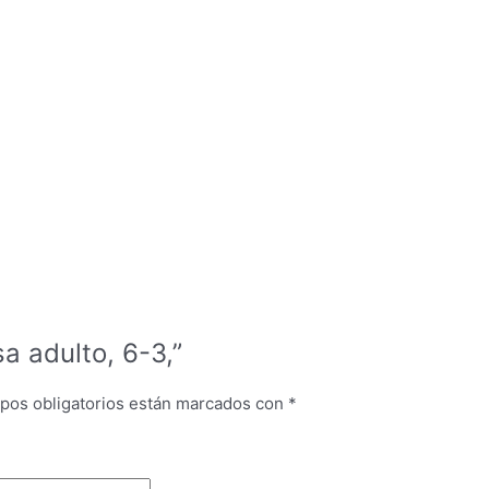
a adulto, 6-3,”
pos obligatorios están marcados con
*