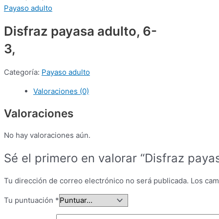
Payaso adulto
Disfraz payasa adulto, 6-
3,
Categoría:
Payaso adulto
Valoraciones (0)
Valoraciones
No hay valoraciones aún.
Sé el primero en valorar “Disfraz payas
Tu dirección de correo electrónico no será publicada.
Los cam
Tu puntuación
*