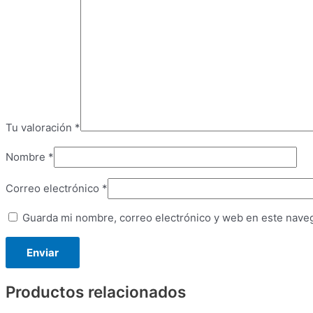
Tu valoración
*
Nombre
*
Correo electrónico
*
Guarda mi nombre, correo electrónico y web en este nave
Productos relacionados