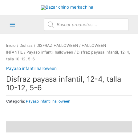
Ir
al
contenido
Búsqueda
de
productos
Main
Menu
Inicio
/
Disfraz
/
DISFRAZ HALLOWEEN
/
HALLOWEEN
INFANTIL
/
Payaso infantil halloween
/ Disfraz payasa infantil, 12-4,
talla 10-12, 5-6
Payaso infantil halloween
Disfraz payasa infantil, 12-4, talla
10-12, 5-6
Categoría:
Payaso infantil halloween
Valoraciones (0)