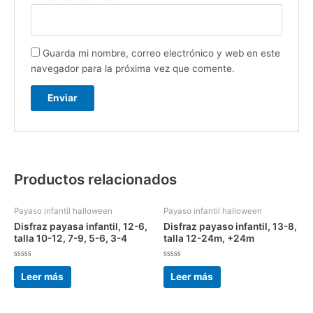
Guarda mi nombre, correo electrónico y web en este
navegador para la próxima vez que comente.
Productos relacionados
Payaso infantil halloween
Payaso infantil halloween
Disfraz payasa infantil, 12-6,
Disfraz payaso infantil, 13-8,
talla 10-12, 7-9, 5-6, 3-4
talla 12-24m, +24m
Valorado
Valorado
con
con
Leer más
Leer más
0
0
de
de
5
5