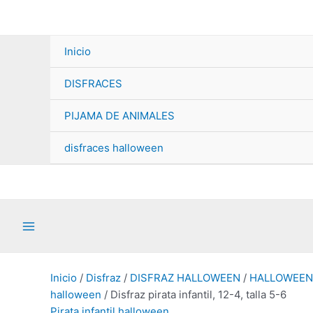
Ir
al
contenido
Inicio
DISFRACES
PIJAMA DE ANIMALES
disfraces halloween
Main
Menu
Inicio
/
Disfraz
/
DISFRAZ HALLOWEEN
/
HALLOWEEN 
halloween
/ Disfraz pirata infantil, 12-4, talla 5-6
Pirata infantil halloween