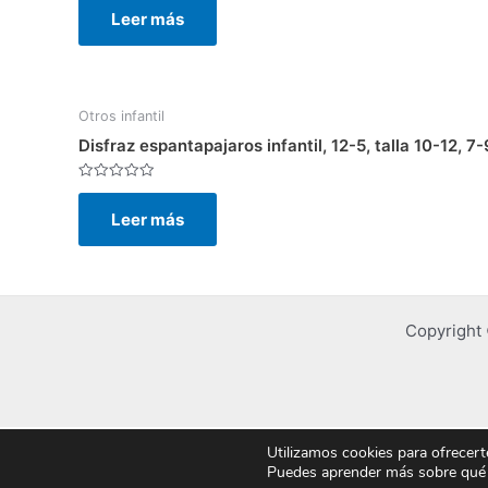
con
Leer más
0
de
5
Otros infantil
Disfraz espantapajaros infantil, 12-5, talla 10-12, 7-
Valorado
con
Leer más
0
de
5
Copyright
Utilizamos cookies para ofrecert
Puedes aprender más sobre qué c