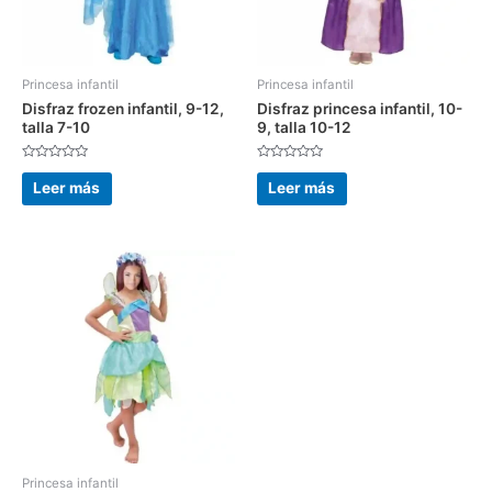
Princesa infantil
Princesa infantil
Disfraz frozen infantil, 9-12,
Disfraz princesa infantil, 10-
talla 7-10
9, talla 10-12
Valorado
Valorado
con
con
Leer más
Leer más
0
0
de
de
5
5
Princesa infantil