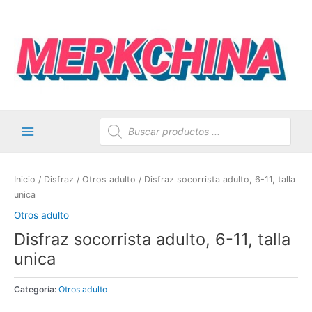
Ir
al
contenido
Búsqueda
de
productos
Main
Menu
Inicio
/
Disfraz
/
Otros adulto
/ Disfraz socorrista adulto, 6-11, talla
unica
Otros adulto
AGOTADO
Disfraz socorrista adulto, 6-11, talla
unica
Categoría:
Otros adulto