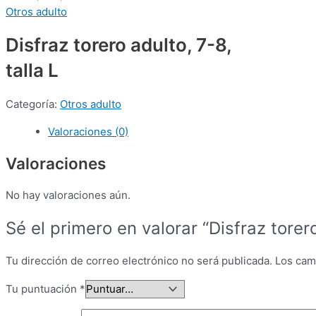
Otros adulto
AGOTADO
Disfraz torero adulto, 7-8,
talla L
Categoría:
Otros adulto
Valoraciones (0)
Valoraciones
No hay valoraciones aún.
Sé el primero en valorar “Disfraz torero
Tu dirección de correo electrónico no será publicada.
Los cam
Tu puntuación
*