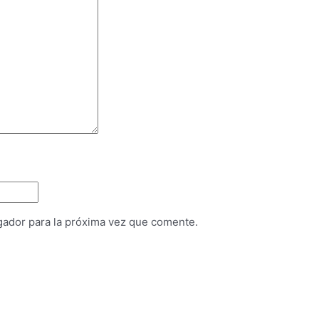
gador para la próxima vez que comente.