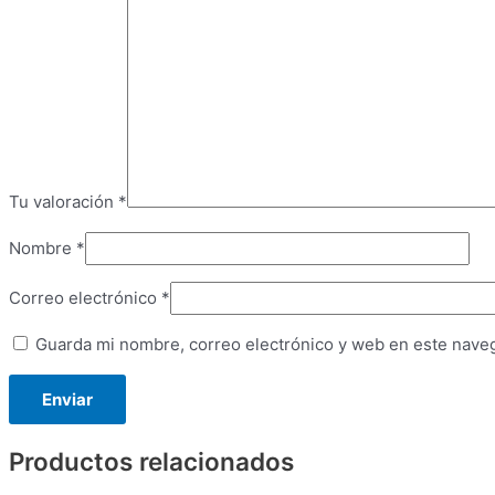
Tu valoración
*
Nombre
*
Correo electrónico
*
Guarda mi nombre, correo electrónico y web en este nave
Productos relacionados