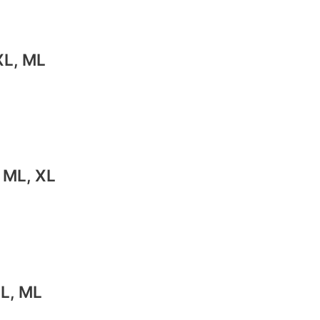
 XL, ML
, ML, XL
XL, ML