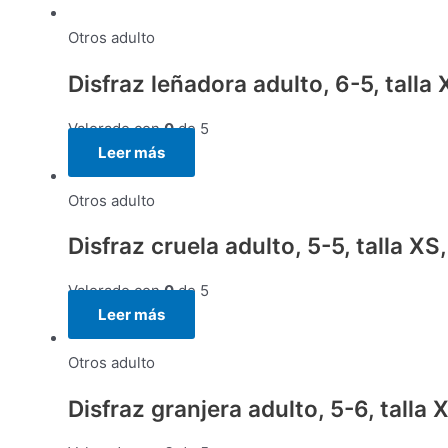
Otros adulto
Disfraz leñadora adulto, 6-5, talla
Valorado con
0
de 5
Leer más
Otros adulto
Disfraz cruela adulto, 5-5, talla XS
Valorado con
0
de 5
Leer más
Otros adulto
Disfraz granjera adulto, 5-6, talla 