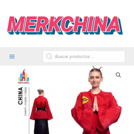
Ir
al
contenido
Búsqueda
de
productos
Main
Menu