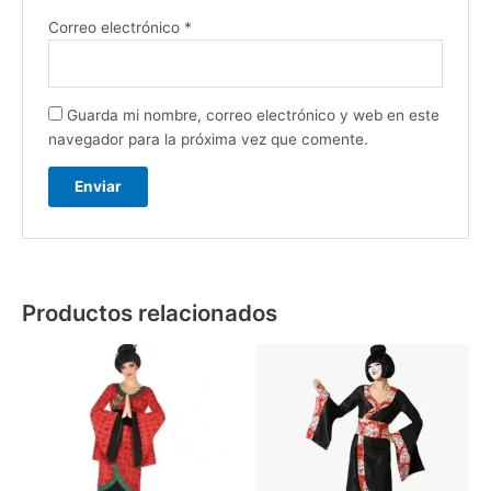
Correo electrónico
*
Guarda mi nombre, correo electrónico y web en este
navegador para la próxima vez que comente.
Productos relacionados