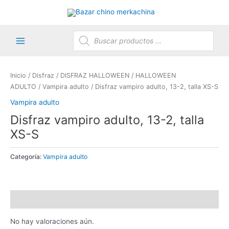
Ir
al
contenido
Búsqueda
de
productos
Main
Menu
Inicio
/
Disfraz
/
DISFRAZ HALLOWEEN
/
HALLOWEEN
ADULTO
/
Vampira adulto
/ Disfraz vampiro adulto, 13-2, talla XS-S
Vampira adulto
Disfraz vampiro adulto, 13-2, talla
XS-S
Categoría:
Vampira adulto
Valoraciones (0)
No hay valoraciones aún.