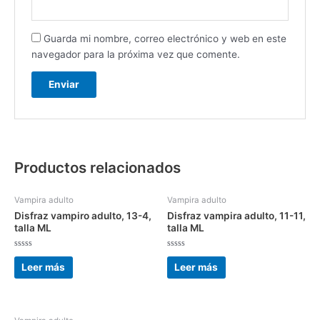
Guarda mi nombre, correo electrónico y web en este
navegador para la próxima vez que comente.
Productos relacionados
Vampira adulto
Vampira adulto
Disfraz vampiro adulto, 13-4,
Disfraz vampira adulto, 11-11,
talla ML
talla ML
Valorado
Valorado
con
con
Leer más
Leer más
0
0
de
de
5
5