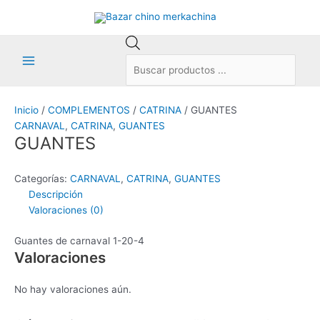
Ir
al
contenido
Búsqueda
de
Main
productos
Menu
Inicio
/
COMPLEMENTOS
/
CATRINA
/ GUANTES
CARNAVAL
,
CATRINA
,
GUANTES
GUANTES
Categorías:
CARNAVAL
,
CATRINA
,
GUANTES
Descripción
Valoraciones (0)
Guantes de carnaval 1-20-4
Valoraciones
No hay valoraciones aún.