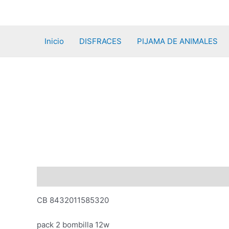
Ir
al
contenido
Inicio
DISFRACES
PIJAMA DE ANIMALES
Descripción
Valoraciones (0)
CB 8432011585320
pack 2 bombilla 12w