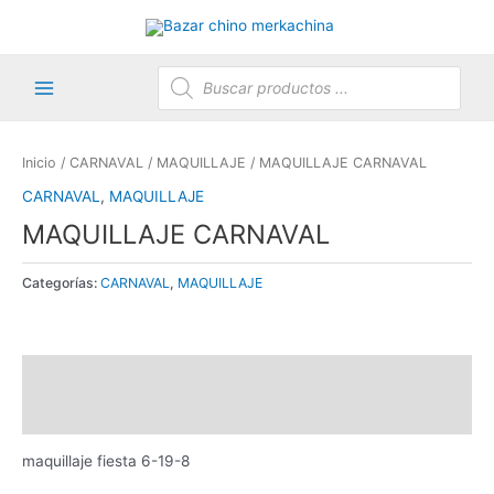
Ir
al
contenido
Búsqueda
de
productos
Main
Menu
Inicio
/
CARNAVAL
/
MAQUILLAJE
/ MAQUILLAJE CARNAVAL
CARNAVAL
,
MAQUILLAJE
MAQUILLAJE CARNAVAL
Categorías:
CARNAVAL
,
MAQUILLAJE
Descripción
Valoraciones (0)
maquillaje fiesta 6-19-8