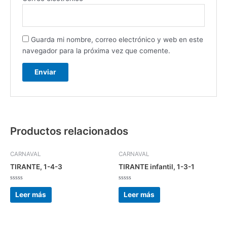
Guarda mi nombre, correo electrónico y web en este
navegador para la próxima vez que comente.
Productos relacionados
CARNAVAL
CARNAVAL
TIRANTE, 1-4-3
TIRANTE infantil, 1-3-1
Valorado
Valorado
con
con
Leer más
Leer más
0
0
de
de
5
5