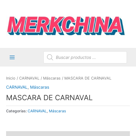
Ir
al
contenido
Búsqueda
de
productos
Main
Menu
Inicio
/
CARNAVAL
/
Máscaras
/ MASCARA DE CARNAVAL
CARNAVAL
,
Máscaras
MASCARA DE CARNAVAL
Categorías:
CARNAVAL
,
Máscaras