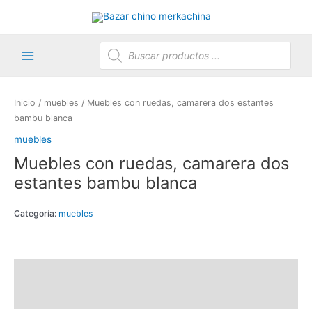
Ir
al
contenido
Búsqueda
de
productos
Main
Menu
Inicio
/
muebles
/ Muebles con ruedas, camarera dos estantes
bambu blanca
muebles
Muebles con ruedas, camarera dos
estantes bambu blanca
Categoría:
muebles
Descripción
Valoraciones (0)