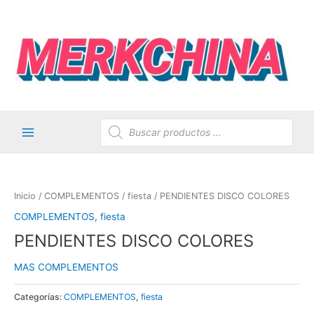
Ir
al
contenido
Búsqueda
de
productos
Main
Menu
Inicio
/
COMPLEMENTOS
/
fiesta
/ PENDIENTES DISCO COLORES
COMPLEMENTOS
,
fiesta
AGOTADO
PENDIENTES DISCO COLORES
MAS COMPLEMENTOS
Categorías:
COMPLEMENTOS
,
fiesta