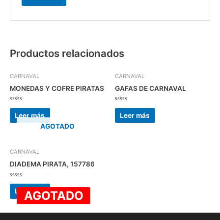
Productos relacionados
CARNAVAL
CARNAVAL
MONEDAS Y COFRE PIRATAS
GAFAS DE CARNAVAL
Valorado
Valorado
con
con
Leer más
Leer más
0
0
de
de
AGOTADO
5
5
CARNAVAL
DIADEMA PIRATA, 157786
Valorado
con
Leer más
AGOTADO
0
de
5