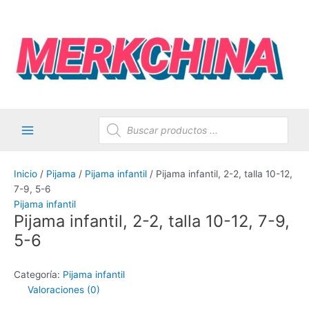
Ir
al
contenido
Búsqueda
de
productos
Main
Menu
Inicio
/
Pijama
/
Pijama infantil
/ Pijama infantil, 2-2, talla 10-12,
7-9, 5-6
Pijama infantil
Pijama infantil, 2-2, talla 10-12, 7-9,
5-6
Categoría:
Pijama infantil
Valoraciones (0)