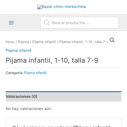
Ir
al
contenido
Búsqueda
de
productos
Main
Menu
Inicio
/
Pijama
/
Pijama infantil
/ Pijama infantil, 1-10, talla 7-9
Pijama infantil
Pijama infantil, 1-10, talla 7-9
Categoría:
Pijama infantil
Valoraciones (0)
No hay valoraciones aún.