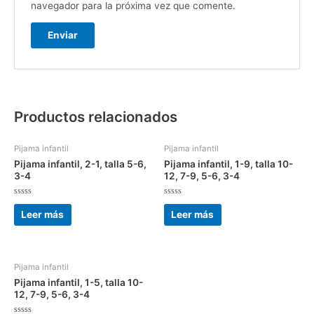
navegador para la próxima vez que comente.
Productos relacionados
Pijama infantil
Pijama infantil
Pijama infantil, 2-1, talla 5-6,
Pijama infantil, 1-9, talla 10-
3-4
12, 7-9, 5-6, 3-4
Valorado
Valorado
con
con
Leer más
Leer más
0
0
de
de
5
5
Pijama infantil
Pijama infantil, 1-5, talla 10-
12, 7-9, 5-6, 3-4